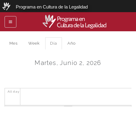
Programa en Cultura de la Legalidad
Programa en
Toggle
Cultura de la Legalidad
navigation
Mes
Week
Día
(solapa
Año
Primary tabs
activa)
Martes, Junio 2, 2026
All day