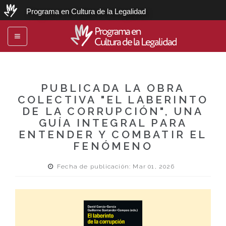
Programa en Cultura de la Legalidad
Programa en
Toggle
Cultura de la Legalidad
navigation
PUBLICADA LA OBRA
COLECTIVA "EL LABERINTO
DE LA CORRUPCIÓN", UNA
GUÍA INTEGRAL PARA
ENTENDER Y COMBATIR EL
FENÓMENO
Fecha de publicación: Mar 01, 2026