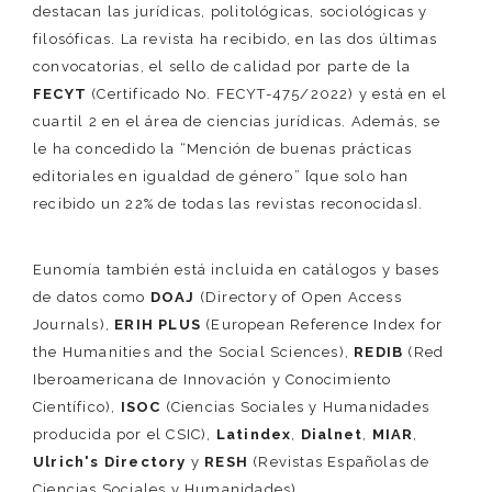
destacan las jurídicas, politológicas, sociológicas y
filosóficas. La revista ha recibido, en las dos últimas
convocatorias, el sello de calidad por parte de la
FECYT
(Certificado No. FECYT-475/2022) y está en el
cuartil 2 en el área de ciencias jurídicas. Además, se
le ha concedido la “Mención de buenas prácticas
editoriales en igualdad de género” [que solo han
recibido un 22% de todas las revistas reconocidas].
Eunomía también está incluida en catálogos y bases
de datos como
DOAJ
(Directory of Open Access
Journals),
ERIH PLUS
(European Reference Index for
the Humanities and the Social Sciences),
REDIB
(Red
Iberoamericana de Innovación y Conocimiento
Científico),
ISOC
(Ciencias Sociales y Humanidades
producida por el CSIC),
Latindex
,
Dialnet
,
MIAR
,
Ulrich's Directory
y
RESH
(Revistas Españolas de
Ciencias Sociales y Humanidades).