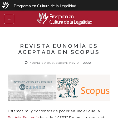
Programa en Cultura de la Legalidad
Programa en
Toggle
Cultura de la Legalidad
navigation
REVISTA EUNOMÍA ES
ACEPTADA EN SCOPUS
Fecha de publicación: Nov 03, 2022
Estamos muy contentos de poder anunciar que la
Revista Eunomía
ha sido ACEPTADA en la reconocida