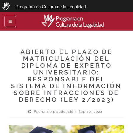
Programa en Cultura de la Legalidad
Programa en
Toggle
Cultura de la Legalidad
navigation
ABIERTO EL PLAZO DE
MATRICULACIÓN DEL
DIPLOMA DE EXPERTO
UNIVERSITARIO:
RESPONSABLE DEL
SISTEMA DE INFORMACIÓN
SOBRE INFRACCIONES DE
DERECHO (LEY 2/2023)
Fecha de publicación: Sep 10, 2024